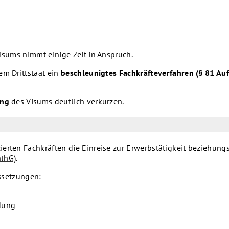
Visums nimmt einige Zeit in Anspruch.
em Drittstaat ein
beschleunigtes Fachkräfteverfahren (§ 81 Au
ung
des Visums deutlich verkürzen.
erten Fachkräften die Einreise zur Erwerbstätigkeit beziehung
nthG
).
ussetzungen:
dung