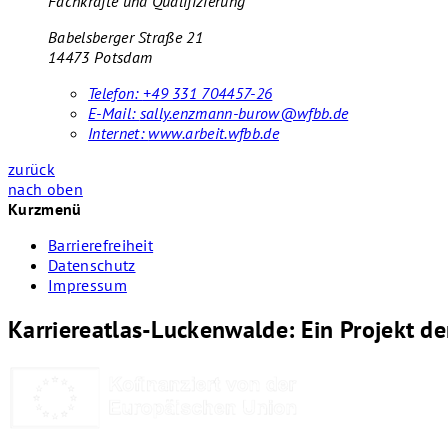
Fachkräfte und Qualifizierung
Babelsberger Straße 21
14473 Potsdam
Telefon:
+49 331 704457-26
E-Mail:
sally.enzmann-burow@wfbb.de
Internet:
www.arbeit.wfbb.de
zurück
nach oben
Kurzmenü
Barrierefreiheit
Datenschutz
Impressum
Karriereatlas-Luckenwalde: Ein Projekt d